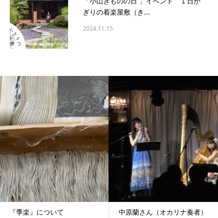
「小山きものの日 」イベント １日か
ぎりの着楽屋敷（き...
2024.11.15
『季楽』について
中原蘭さん（オカリナ奏者）