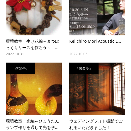
環境教室 生け花編～まつぼ
Keiichiro Mori Acoustic L...
っくりリースを作ろう～ ...
2022.10.31
2022.10.05
『偕楽亭』
『偕楽亭』
環境教室 光編～ひょうたん
ウェディングフォト撮影でご
ランプ作りを通して光を学...
利用いただきました！