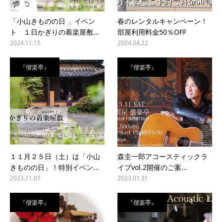
「小山きものの日 」イベン
春のレンタルキャンペーン！
ト １日かぎりの着楽屋敷...
部屋利用料金50％OFF
2024.11.15
2024.04.22
『偕楽亭』
『偕楽亭』
１１月２５日（土）は「小山
森圭一郎アコースティックラ
きものの日」！特別イベン...
イブvol.2開催のご案...
2023.11.07
2023.01.31
『偕楽亭』
『偕楽亭』