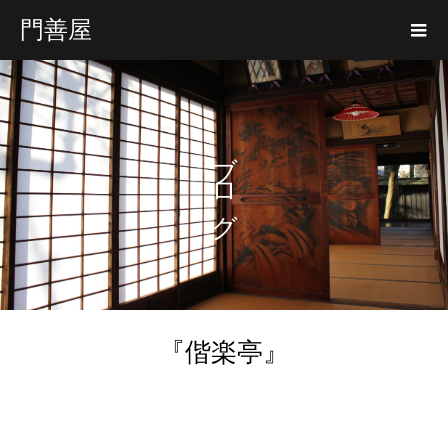
門善屋
ブログ
『偕楽亭』