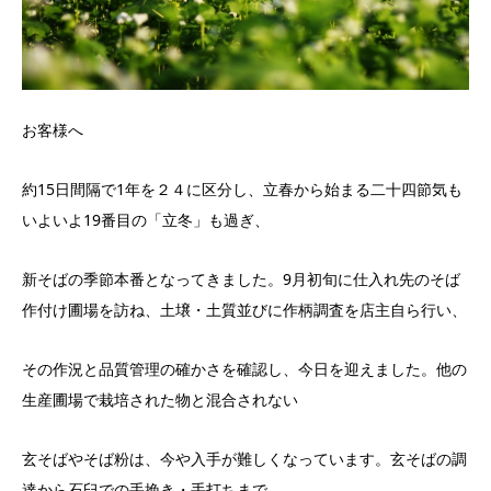
お客様へ
約15日間隔で1年を２４に区分し、立春から始まる二十四節気も
いよいよ19番目の「立冬」も過ぎ、
新そばの季節本番となってきました。9月初旬に仕入れ先のそば
作付け圃場を訪ね、土壌・土質並びに作柄調査を店主自ら行い、
その作況と品質管理の確かさを確認し、今日を迎えました。他の
生産圃場で栽培された物と混合されない
玄そばやそば粉は、今や入手が難しくなっています。玄そばの調
達から石臼での手挽き・手打ちまで、