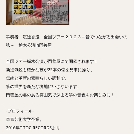
箏奏者 渡邊香澄 全国ツアー２０２３～音でつながる出会いの
弦～ 栃木公演in門善屋
全国ツアー栃木公演が門善屋にて開催されます！
新進気鋭も確かな技が25本の弦を見事に操り、
伝統と革新の素晴らしい調和で、
箏の世界を新たな境地にいざないます。
門善屋の趣のある雰囲気で深まる箏の音色をお楽しみに！
-プロフィール-
東京芸術大学卒業。
2016年T-TOC RECORDSより